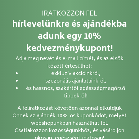
IRATKOZZON FEL
hírlevelünkre és ajándékba
adunk egy 10%
kedvezménykupont!
Adja meg nevét és e-mail címét, és az elsők
között értesülhet:
exkluzív akcióinkról,
szezonális ajánlatainkról,
és hasznos, szakértői egészségmegőrző
tippekről!
A feliratkozást követően azonnal elküldjük
Önnek az ajándék 10%-os kuponkódot, melyet
webshopunkban használhat fel.
Csatlakozzon közösségünkhöz, és vásároljon
okosan, egészségtudatosan!