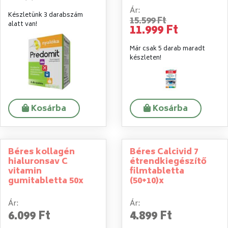
Ár:
Készletünk 3 darabszám
15.599 Ft
alatt van!
11.999 Ft
Már csak 5 darab maradt
készleten!
Kosárba
Kosárba
Béres kollagén
Béres Calcivid 7
hialuronsav C
étrendkiegészítő
vitamin
filmtabletta
gumitabletta 50x
(50+10)x
Ár:
Ár:
6.099 Ft
4.899 Ft