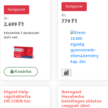
Gyógyszer
Gyógyszer
Ár:
Ár:
779 Ft
2.699 Ft
Készletünk 3 darabszám
alatt van!
Kosárba
Digest Help
Iberogast
rágótabletta
Hexaherba
DR.CHEN 32x
belsőleges oldatos
cseppek 20ml