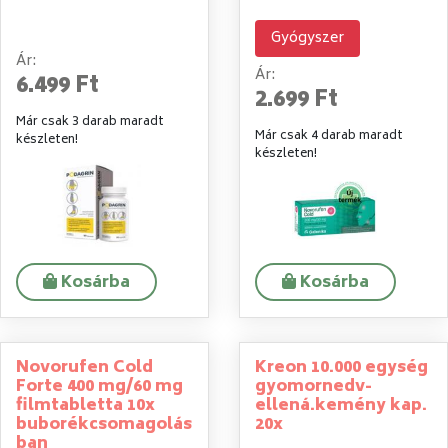
Gyógyszer
Ár:
Ár:
6.499 Ft
2.699 Ft
Már csak 3 darab maradt
Már csak 4 darab maradt
készleten!
készleten!
Kosárba
Kosárba
Novorufen Cold
Kreon 10.000 egység
Forte 400 mg/60 mg
gyomornedv-
filmtabletta 10x
ellená.kemény kap.
buborékcsomagolás
20x
ban