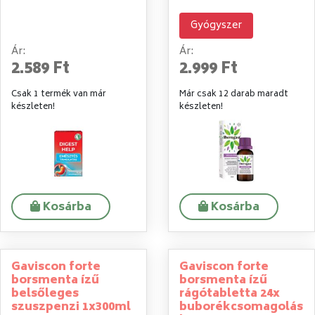
Gyógyszer
Ár:
Ár:
2.589 Ft
2.999 Ft
Csak 1 termék van már
Már csak 12 darab maradt
készleten!
készleten!
Kosárba
Kosárba
Gaviscon forte
Gaviscon forte
borsmenta ízű
borsmenta ízű
belsőleges
rágótabletta 24x
szuszpenzi 1x300ml
buborékcsomagolás