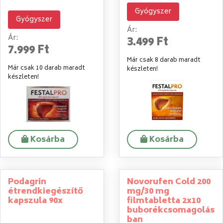
Gyógyszer
Gyógyszer
Ár:
Ár:
3.499 Ft
7.999 Ft
Már csak 8 darab maradt
Már csak 10 darab maradt
készleten!
készleten!
Kosárba
Kosárba
Podagrin
Novorufen Cold 200
étrendkiegészítő
mg/30 mg
kapszula 90x
filmtabletta 2x10
buborékcsomagolás
ban