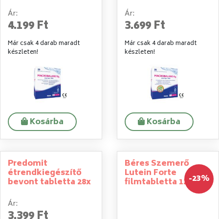
Ár:
Ár:
4.199 Ft
3.699 Ft
Már csak 4 darab maradt
Már csak 4 darab maradt
készleten!
készleten!
Kosárba
Kosárba
Predomit
Béres Szemerő
étrendkiegészítő
Lutein Forte
-23%
bevont tabletta 28x
filmtabletta 120x
Ár:
3.399 Ft