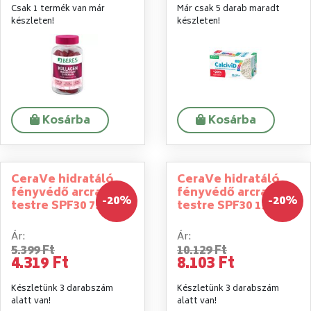
Csak 1 termék van már
Már csak 5 darab maradt
készleten!
készleten!
Kosárba
Kosárba
CeraVe hidratáló
CeraVe hidratáló
fényvédő arcra-
fényvédő arcra-
-20%
-20%
testre SPF30 75ml
testre SPF30 177ml
Ár:
Ár:
5.399 Ft
10.129 Ft
4.319 Ft
8.103 Ft
Készletünk 3 darabszám
Készletünk 3 darabszám
alatt van!
alatt van!