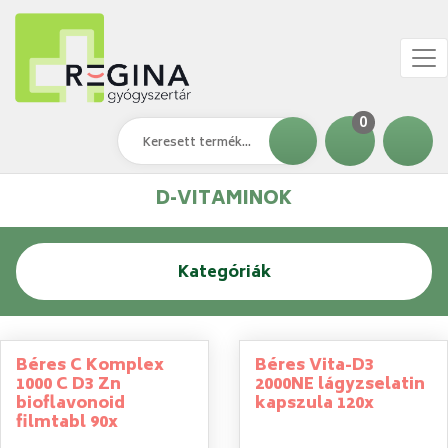
0
D-VITAMINOK
Kategóriák
Béres C Komplex
Béres Vita-D3
1000 C D3 Zn
2000NE lágyzselatin
bioflavonoid
kapszula 120x
filmtabl 90x