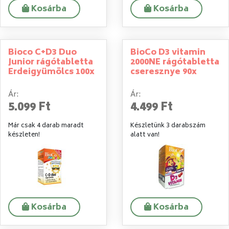
Kosárba
Kosárba
Bioco C+D3 Duo
BioCo D3 vitamin
Junior rágótabletta
2000NE rágótabletta
Erdeigyümölcs 100x
cseresznye 90x
Ár:
Ár:
5.099 Ft
4.499 Ft
Már csak 4 darab maradt
Készletünk 3 darabszám
készleten!
alatt van!
Kosárba
Kosárba