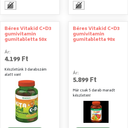
Béres Vitakid C+D3
Béres Vitakid C+D3
gumivitamin
gumivitamin
gumitabletta 50x
gumitabletta 90x
Ár:
4.199 Ft
Készletünk 3 darabszám
Ár:
alatt van!
5.899 Ft
Már csak 5 darab maradt
készleten!