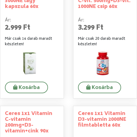
3000NE lágy
C-vit. 500mg+D3-vit.
kapszula 60x
1000NE csip 60x
Ár:
Ár:
2.999 Ft
3.299 Ft
Már csak 16 darab maradt
Már csak 20 darab maradt
készleten!
készleten!
Kosárba
Kosárba
Ceres 1x1 Vitamin
Ceres 1x1 Vitamin
C-vitamin
D3-vitamin 2000NE
200mg+D3-
filmtabletta 60x
vitamin+cink 90x