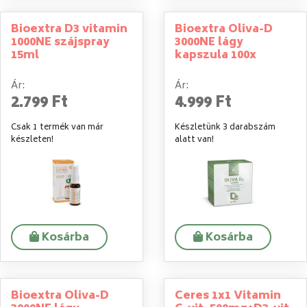
Bioextra D3 vitamin
Bioextra Oliva-D
1000NE szájspray
3000NE lágy
15ml
kapszula 100x
Ár:
Ár:
2.799 Ft
4.999 Ft
Csak 1 termék van már
Készletünk 3 darabszám
készleten!
alatt van!
Kosárba
Kosárba
Bioextra Oliva-D
Ceres 1x1 Vitamin