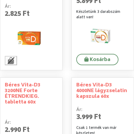
5.899 Ft
Ár:
2.825 Ft
Készletünk 3 darabszám
alatt van!
Kosárba
Béres Vita-D3
Béres Vita-D3
3200NE Forte
4000NE lágyzselatin
ÉTRENDKIEG.
kapszula 60x
tabletta 60x
Ár:
3.999 Ft
Ár:
2.990 Ft
Csak 1 termék van már
készleten!