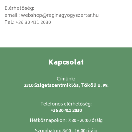
Elérhetőség:
email.:
webshop@reginagyogyszertar.hu
Tel.:
+36 30 411 2030
Kapcsolat
Címünk:
2310 Szigetszentmiklós, Tököli u. 99.
Telefonos elérhetőség:
+36 30 411 2030
Hétköznapokon:
7:30 - 20:00 óráig
Szombaton:
8:00 - 16:00 óráig