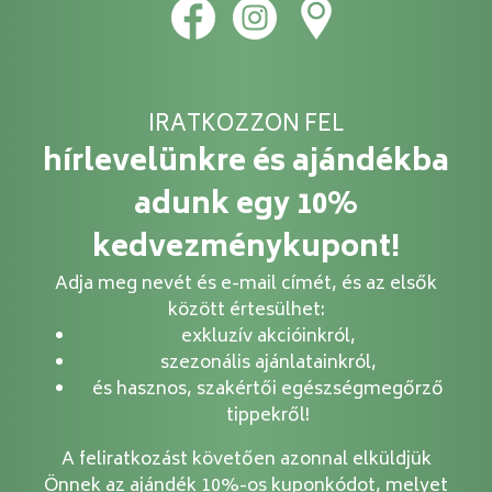
IRATKOZZON FEL
hírlevelünkre és ajándékba
adunk egy 10%
kedvezménykupont!
Adja meg nevét és e-mail címét, és az elsők
között értesülhet:
exkluzív akcióinkról,
szezonális ajánlatainkról,
és hasznos, szakértői egészségmegőrző
tippekről!
A feliratkozást követően azonnal elküldjük
Önnek az ajándék 10%-os kuponkódot, melyet