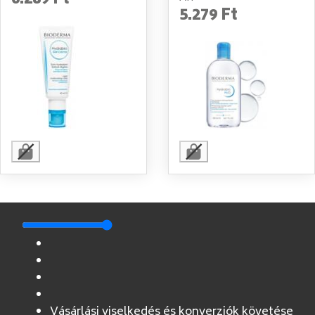
6.289 Ft
5.279 Ft
Vásárlási viselkedés és konverziók követése