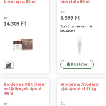
krém éjsz. 50ml
hidratáló 50ml
Ár:
6.599 Ft
Ár:
14.305 Ft
Csak 1 termék van már
készleten!
Kosárba
Bioderma ABC Derm
Bioderma Atoderm
szájkörnyék ápoló
ajakápoló stift 4g
40ml
Ár:
Ár: