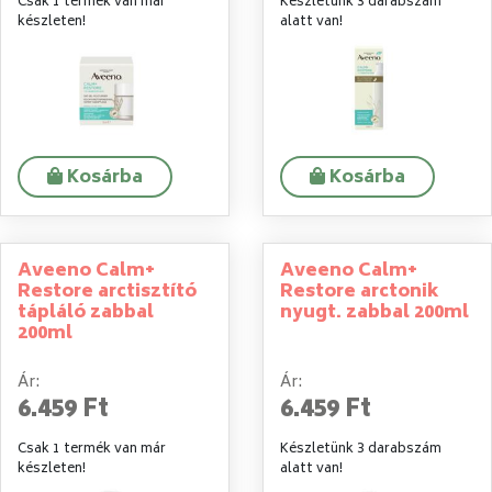
Csak 1 termék van már
Készletünk 3 darabszám
készleten!
alatt van!
Kosárba
Kosárba
Aveeno Calm+
Aveeno Calm+
Restore arctisztító
Restore arctonik
tápláló zabbal
nyugt. zabbal 200ml
200ml
Ár:
Ár:
6.459 Ft
6.459 Ft
Csak 1 termék van már
Készletünk 3 darabszám
készleten!
alatt van!