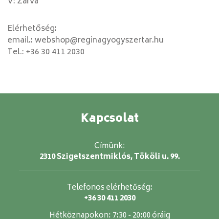
V: Zárva
Elérhetőség:
email.:
webshop@reginagyogyszertar.hu
Tel.:
+36 30 411 2030
Kapcsolat
Címünk:
2310 Szigetszentmiklós, Tököli u. 99.
Telefonos elérhetőség:
+36 30 411 2030
Hétköznapokon:
7:30 - 20:00 óráig