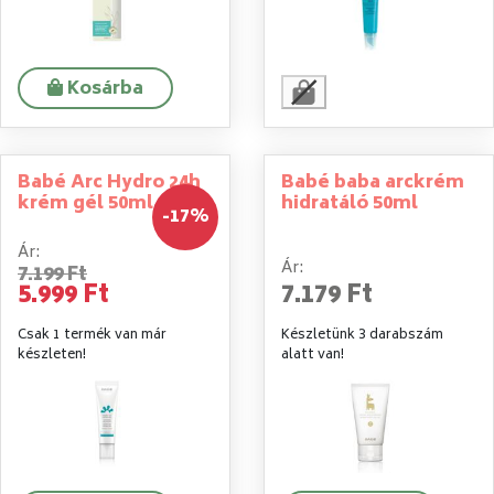
Kosárba
Babé Arc Hydro 24h
Babé baba arckrém
krém gél 50ml
hidratáló 50ml
-17%
Ár:
Ár:
7.199 Ft
5.999 Ft
7.179 Ft
Csak 1 termék van már
Készletünk 3 darabszám
készleten!
alatt van!