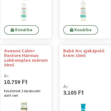
Kosárba
Kosárba
Aveeno Calm+
Babé Arc ajakápoló
Restore Hármas
krém 15ml
zabkomplex szérum
30ml
Ár:
10.759 Ft
Ár:
3.105 Ft
Készletünk 3 darabszám
alatt van!