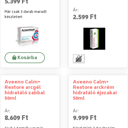
5.399 Ft
Ár:
Már csak 3 darab maradt
2.599 Ft
készleten!
Kosárba
Aveeno Calm+
Aveeno Calm+
Restore arcgél
Restore arckrém
hidratáló zabbal
hidratáló éjszakai
50ml
50ml
Ár:
Ár:
8.609 Ft
9.999 Ft