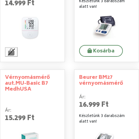
14.999 Ft
Készletünk 3 darabszám
alatt van!
Kosárba
Vérnyomásmérő
Beurer BM27
aut.MU-Basic B7
vérnyomásmérő
MedhUSA
Ár:
16.999 Ft
Ár:
15.299 Ft
Készletünk 3 darabszám
alatt van!