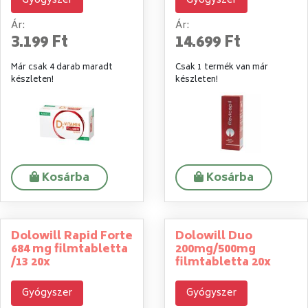
Gyógyszer
Gyógyszer
Ár:
Ár:
3.199 Ft
14.699 Ft
Már csak 4 darab maradt
Csak 1 termék van már
készleten!
készleten!
Kosárba
Kosárba
Dolowill Rapid Forte
Dolowill Duo
684 mg filmtabletta
200mg/500mg
/13 20x
filmtabletta 20x
Gyógyszer
Gyógyszer