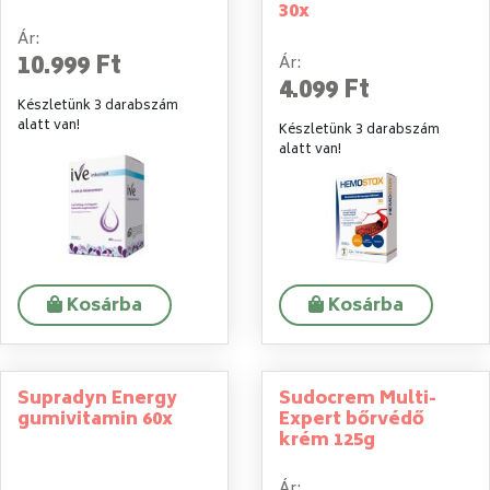
30x
Ár:
10.999 Ft
Ár:
4.099 Ft
Készletünk 3 darabszám
alatt van!
Készletünk 3 darabszám
alatt van!
Kosárba
Kosárba
Supradyn Energy
Sudocrem Multi-
gumivitamin 60x
Expert bőrvédő
krém 125g
Ár: