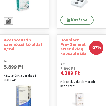
Kosárba
Acetocaustin
Bonolact
szemölcsírtó oldat
Pro+General
-27%
0,5ml
étrendkieg.
kapszula 10x
Ár:
Ár:
5.899 Ft
5.899 Ft
4.299 Ft
Készletünk 3 darabszám
alatt van!
Már csak 9 darab maradt
készleten!