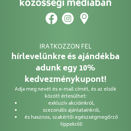
közösségi médiában
IRATKOZZON FEL
hírlevelünkre és ajándékba
adunk egy 10%
kedvezménykupont!
Adja meg nevét és e-mail címét, és az elsők
között értesülhet:
exkluzív akcióinkról,
szezonális ajánlatainkról,
és hasznos, szakértői egészségmegőrző
tippekről!