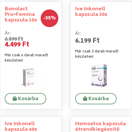
Bonolact
Ive Inkonell
Pro+Femina
kapszula 30x
-35%
kapszula 10x
Ár:
Ár:
6.899 Ft
6.199 Ft
4.499 Ft
Már csak 3 darab maradt
Már csak 6 darab maradt
készleten!
készleten!
Kosárba
Kosárba
Ive Inkonell
Hemostox kapszula
kapszula 60x
étrendkiegészítő