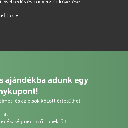
i viselkedés és konverziók követése
xel Code
és ajándékba adunk egy
nykupont!
ímét, és az elsők között értesülhet:
ról,
i egészségmegőrző tippekről!