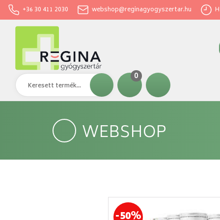
+36 30 411 2030
webshop@reginagyogyszertar.hu
H-
0
WEBSHOP
-50%