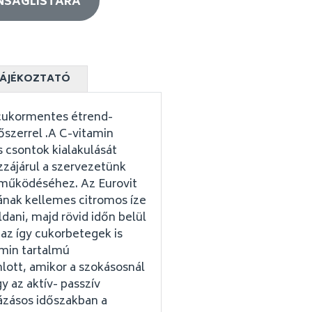
NSÁGLISTÁRA
ÁJÉKOZTATÓ
 cukormentes étrend-
őszerrel .A C-vitamin
s csontok kialakulását
zzájárul a szervezetünk
működéséhez. Az Eurovit
nak kellemes citromos íze
ldani, majd rövid időn belül
az így cukorbetegek is
amin tartalmú
lott, amikor a szokásosnál
y az aktív- passzív
ázásos időszakban a