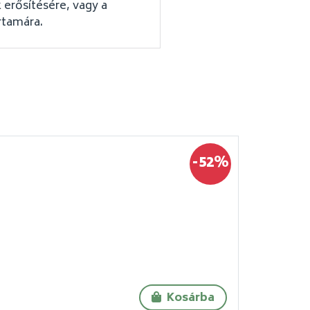
erősítésére, vagy a
rtamára.
-52%
Kosárba