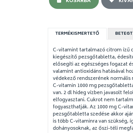
KOSÁRBA
KÍVÁ
TERMÉKISMERTETŐ
BETEGT
C-vitamint tartalmazó citrom ízű
kiegészítő pezsgőtabletta, édesít
elősegíti az egészséges fogazat é
valamint antioxidáns hatásával ho
védekező rendszerének normális 
C-vitamin 1000 mg pezsgőtablettá
van. 2 dl hideg vízben javasolt felo
elfogyasztani. Cukrot nem tartalm
fogyaszthatják. Az 1000 mg C-vit
pezsgőtabletta szedése akkor aján
is több C-vitaminra van szükség, íg
dohányosoknak, az őszi-téli megf