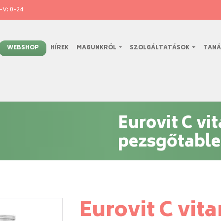
V: 0-24
WEBSHOP
HÍREK
MAGUNKRÓL
SZOLGÁLTATÁSOK
TANÁ
Eurovit C vi
pezsgőtable
Eurovit C vit