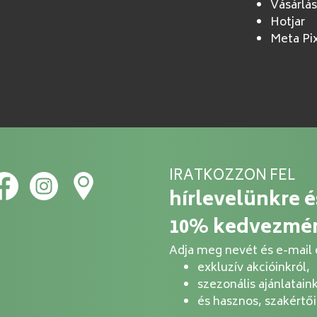
Vásárlás
Hotjar
Meta Pi
IRATKOZZON FEL
hírlevelünkre 
10% kedvezmé
Adja meg nevét és e-mail c
exkluzív akcióinkról,
szezonális ajánlataink
és hasznos, szakértő