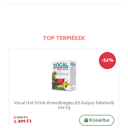
TOP TERMÉKEK
-52%
Vocal Hot Drink étrendkiegészítő italpor feketerib
10x 5g
3.099 Ft
Kosárba
1.499 Ft