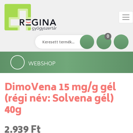
0
WEBSHOP
DimoVena 15 mg/g gél
(régi név: Solvena gél)
40g
2.939 Ft