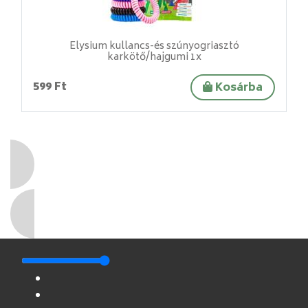
Elysium kullancs-és szúnyogriasztó
karkötő/hajgumi 1x
599 Ft
Kosárba