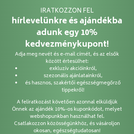
IRATKOZZON FEL
hírlevelünkre és ajándékba
adunk egy 10%
kedvezménykupont!
Adja meg nevét és e-mail címét, és az elsők
között értesülhet:
exkluzív akcióinkról,
szezonális ajánlatainkról,
és hasznos, szakértői egészségmegőrző
tippekről!
A feliratkozást követően azonnal elküldjük
Önnek az ajándék 10%-os kuponkódot, melyet
webshopunkban használhat fel.
Csatlakozzon közösségünkhöz, és vásároljon
okosan, egészségtudatosan!