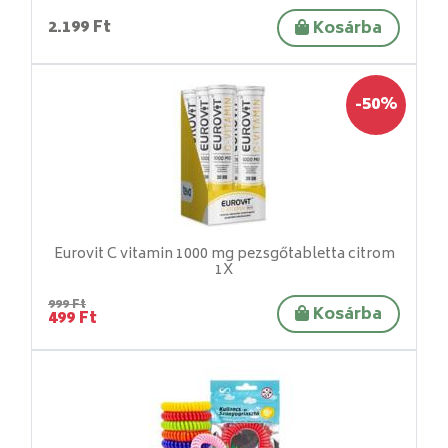
2.199 Ft
Kosárba
-50%
Eurovit C vitamin 1000 mg pezsgőtabletta citrom
1X
999 Ft
Kosárba
499 Ft