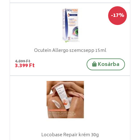
-17%
Ocutein Allergo szemcsepp 15ml
4.099 Ft
Kosárba
3.399 Ft
Locobase Repair krém 30g