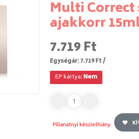
Multi Correct
ajakkorr 15m
7.719 Ft
Egységár: 7.719 Ft /
EP kártya:
Nem
K
Pillanatnyi készlethiány