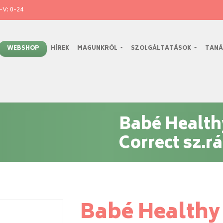
V: 0-24
WEBSHOP
HÍREK
MAGUNKRÓL
SZOLGÁLTATÁSOK
TANÁ
Babé Health
Correct sz.r
Babé Healthy