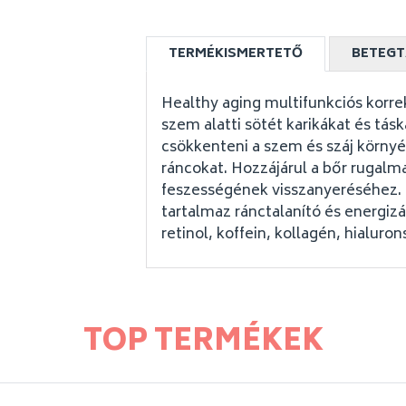
TERMÉKISMERTETŐ
BETEGT
Healthy aging multifunkciós korrek
szem alatti sötét karikákat és tásk
csökkenteni a szem és száj környé
ráncokat. Hozzájárul a bőr rugalm
feszességének visszanyeréséhez.
tartalmaz ránctalanító és energizá
retinol, koffein, kollagén, hialuron
TOP TERMÉKEK