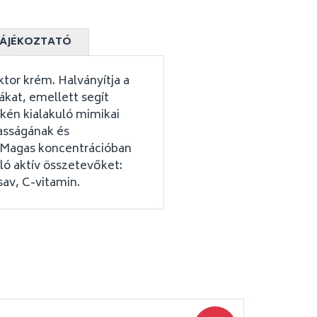
ÁJÉKOZTATÓ
tor krém. Halványítja a
ákat, emellett segít
kén kialakuló mimikai
asságának és
 Magas koncentrációban
ló aktív összetevőket:
sav, C-vitamin.