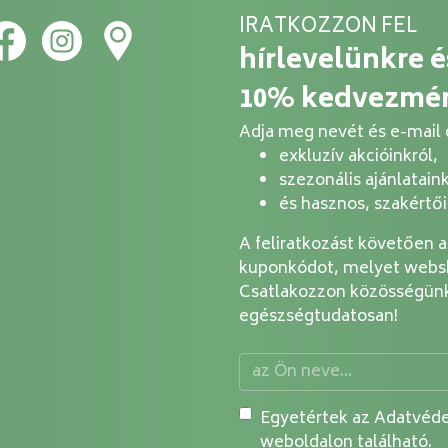
IRATKOZZON FEL
hírlevelünkre 
10% kedvezmé
Adja meg nevét és e-mail c
exkluzív akcióinkról,
szezonális ajánlataink
és hasznos, szakértő
A feliratkozást követően 
kuponkódot, melyet websh
Csatlakozzon közösségünk
egészségtudatosan!
Egyetértek az Adatvéde
weboldalon található.