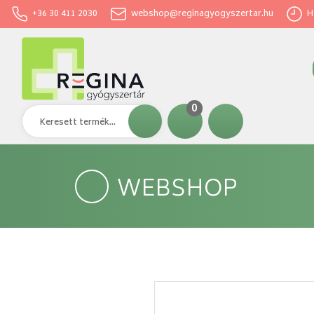
+36 30 411 2030
webshop@reginagyogyszertar.hu
H-
0
WEBSHOP