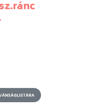
 sz.ránc
l
ÍVÁNSÁGLISTÁRA