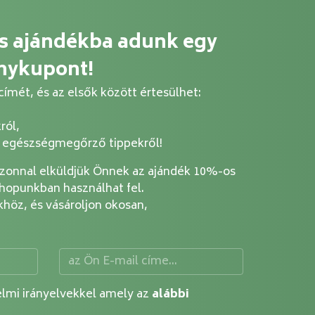
és ajándékba adunk egy
nykupont!
ímét, és az elsők között értesülhet:
ról,
i egészségmegőrző tippekről!
azonnal elküldjük Önnek az ajándék 10%-os
opunkban használhat fel.
höz, és vásároljon okosan,
lmi irányelvekkel amely az
alábbi