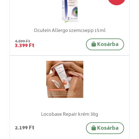
Ocutein Allergo szemcsepp 15ml
4.099 Ft
Kosárba
3.399 Ft
Locobase Repair krém 30g
2.199 Ft
Kosárba