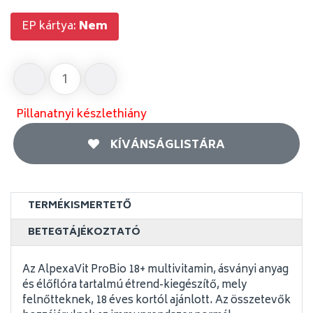
EP kártya:
Nem
Pillanatnyi készlethiány
KÍVÁNSÁGLISTÁRA
TERMÉKISMERTETŐ
BETEGTÁJÉKOZTATÓ
Az AlpexaVit ProBio 18+ multivitamin, ásványi anyag
és élőflóra tartalmú étrend-kiegészítő, mely
felnőtteknek, 18 éves kortól ajánlott. Az összetevők