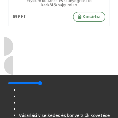
Elysium kullancs-és szúnyogriasztó
karkötő/hajgumi 1x
599 Ft
Kosárba
Vásárlási viselkedés és konverziók követése