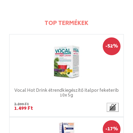
TOP TERMÉKEK
-52%
Vocal Hot Drink étrendkiegészítő italpor feketerib
10x 5g
3.099 Ft
1.499 Ft
-17%