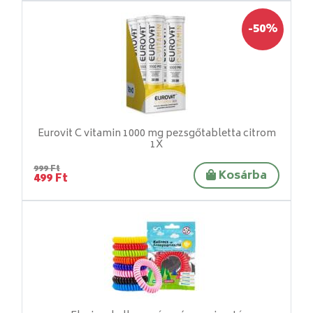
-50%
Eurovit C vitamin 1000 mg pezsgőtabletta citrom
1X
999 Ft
Kosárba
499 Ft