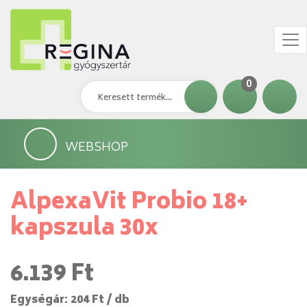
0
WEBSHOP
AlpexaVit Probio 18+
kapszula 30x
6.139 Ft
Egységár: 204 Ft / db