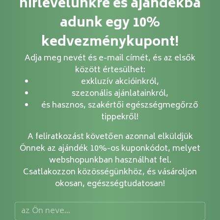
hírlevelünkre és ajándékba
adunk egy 10%
kedvezménykupont!
Adja meg nevét és e-mail címét, és az elsők
között értesülhet:
exkluzív akcióinkról,
szezonális ajánlatainkról,
és hasznos, szakértői egészségmegőrző
tippekről!
A feliratkozást követően azonnal elküldjük
Önnek az ajándék 10%-os kuponkódot, melyet
webshopunkban használhat fel.
Csatlakozzon közösségünkhöz, és vásároljon
okosan, egészségtudatosan!