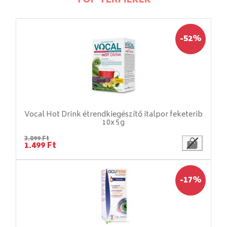
TOP TERMÉKEK
-52%
Vocal Hot Drink étrendkiegészítő italpor feketerib
10x 5g
3.099 Ft
1.499 Ft
-17%