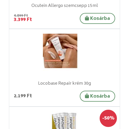
Ocutein Allergo szemcsepp 15ml
4.099 Ft
Kosárba
3.399 Ft
Locobase Repair krém 30g
2.199 Ft
Kosárba
-50%