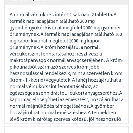
A normál vércukorszintért! Csak napi 2 tabletta.A
termék napi adagjában található 200 mg
gyömbérgyökér kivonat megfelel 2000 mg gyömbér
őrleménynek.A termék napi adagjában található 100
mg kapor kivonat megfelel 1000 mg kapor
őrleménynek.A króm hozzájárul a normál
vércukorszint fenntartásához, részt vesz a
makrotápanyagok normál anyagcseréjében. A króm-
pikolinátból származó szerves króm jobb
hasznosulással rendelkezik, mint a szervetlen króm
(króm-III-klorid) vegyületek.A fahéj hozzájárulhat a
normál vércukorszint fenntartásához, az
egészséges szénhidrát (pl.: cukor) anyagcseréhez.A
kapormag elősegítheti az emésztést, hozzájárulhat a
normál májműködés támogatásához.A gyömbér
hozzájárulhat normál emésztéshez.A termékben
lévő króm kizárólag szerves kötésű, jól hasznosuló
króm-pikolinátot tartalmaz!!!