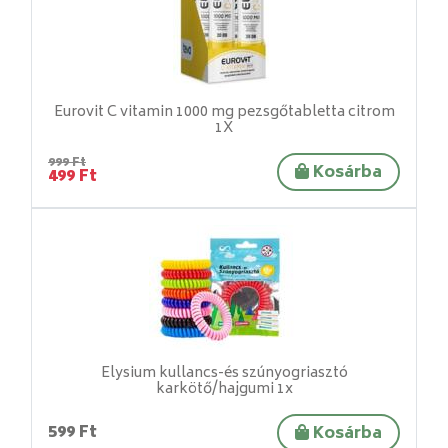
Eurovit C vitamin 1000 mg pezsgőtabletta citrom
1X
999 Ft
Kosárba
499 Ft
Elysium kullancs-és szúnyogriasztó
karkötő/hajgumi 1x
599 Ft
Kosárba