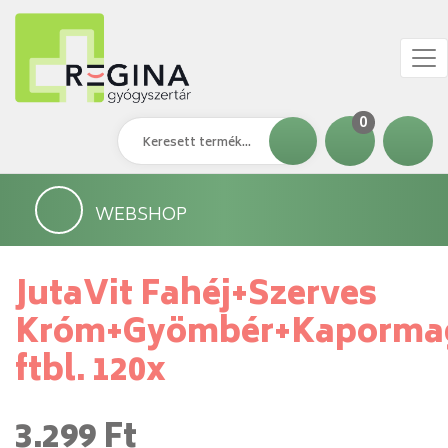
0
WEBSHOP
JutaVit Fahéj+Szerves
Króm+Gyömbér+Kaporma
ftbl. 120x
3.299 Ft