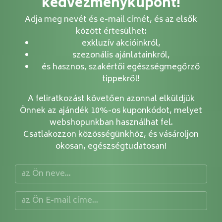
kedvezménykupont!
Adja meg nevét és e-mail címét, és az elsők
között értesülhet:
exkluzív akcióinkról,
szezonális ajánlatainkról,
és hasznos, szakértői egészségmegőrző
tippekről!
A feliratkozást követően azonnal elküldjük
Önnek az ajándék 10%-os kuponkódot, melyet
webshopunkban használhat fel.
Csatlakozzon közösségünkhöz, és vásároljon
okosan, egészségtudatosan!