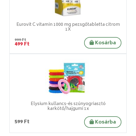
Eurovit C vitamin 1000 mg pezsgőtabletta citrom
1X
999 Ft
Kosárba
499 Ft
Elysium kullancs-és szúnyogriasztó
karkötő/hajgumi 1x
599 Ft
Kosárba