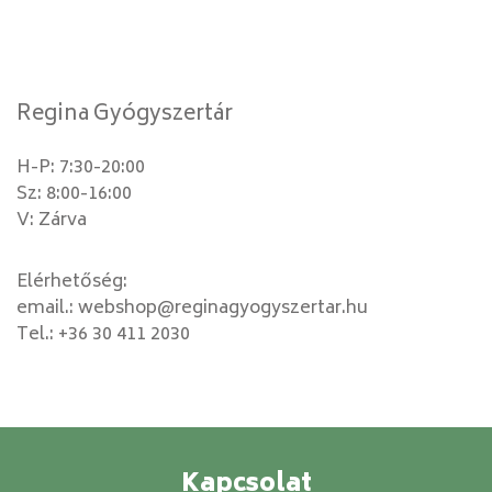
Regina Gyógyszertár
H-P: 7:30-20:00
Sz: 8:00-16:00
V: Zárva
Elérhetőség:
email.:
webshop@reginagyogyszertar.hu
Tel.:
+36 30 411 2030
Kapcsolat