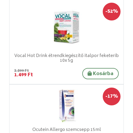
-52%
Vocal Hot Drink étrendkiegészítő italpor feketerib
10x 5g
3.099 Ft
Kosárba
1.499 Ft
-17%
Ocutein Allergo szemcsepp 15ml