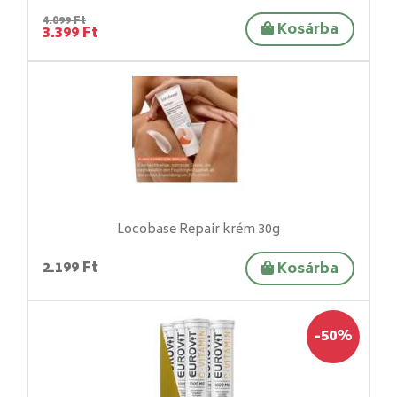
4.099 Ft
Kosárba
3.399 Ft
Locobase Repair krém 30g
2.199 Ft
Kosárba
-50%