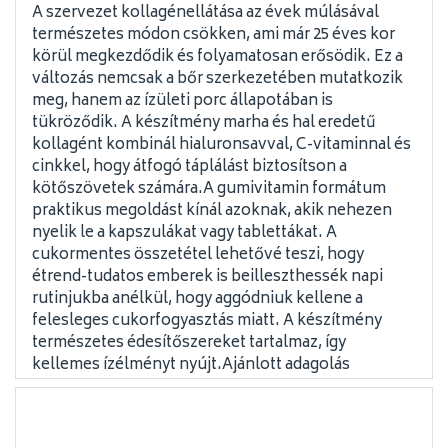
A szervezet kollagénellátása az évek múlásával
természetes módon csökken, ami már 25 éves kor
körül megkezdődik és folyamatosan erősödik. Ez a
változás nemcsak a bőr szerkezetében mutatkozik
meg, hanem az ízületi porc állapotában is
tükröződik. A készítmény marha és hal eredetű
kollagént kombinál hialuronsavval, C-vitaminnal és
cinkkel, hogy átfogó táplálást biztosítson a
kötőszövetek számára.A gumivitamin formátum
praktikus megoldást kínál azoknak, akik nehezen
nyelik le a kapszulákat vagy tablettákat. A
cukormentes összetétel lehetővé teszi, hogy
étrend-tudatos emberek is beilleszthessék napi
rutinjukba anélkül, hogy aggódniuk kellene a
felesleges cukorfogyasztás miatt. A készítmény
természetes édesítőszereket tartalmaz, így
kellemes ízélményt nyújt.Ajánlott adagolás
Naponta 2 gumivitamin fogyasztása javasolt,
lehetőleg étkezés után. A rendszeres használat
kulcsfontosságú a kívánt eredmények eléréséhez,