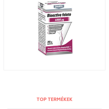
mivel a kollagén beépülése a szövetekbe
folyamatos folyamat.
TOP TERMÉKEK