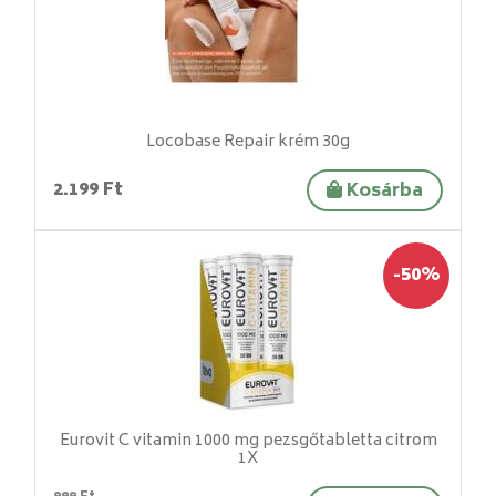
Locobase Repair krém 30g
2.199 Ft
Kosárba
-50%
Eurovit C vitamin 1000 mg pezsgőtabletta citrom
1X