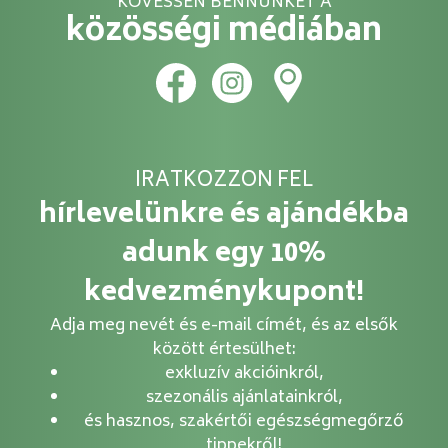
KÖVESSEN BENNÜNKET A
közösségi médiában
IRATKOZZON FEL
hírlevelünkre és ajándékba
adunk egy 10%
kedvezménykupont!
Adja meg nevét és e-mail címét, és az elsők
között értesülhet:
exkluzív akcióinkról,
szezonális ajánlatainkról,
és hasznos, szakértői egészségmegőrző
tippekről!