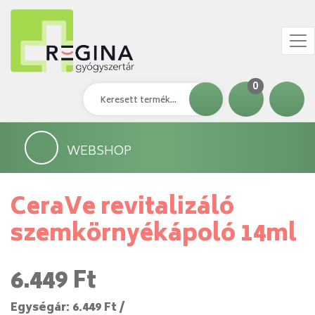
0
WEBSHOP
CeraVe revitalizáló
szemkörnyékápoló 14ml
6.449 Ft
Egységár: 6.449 Ft /