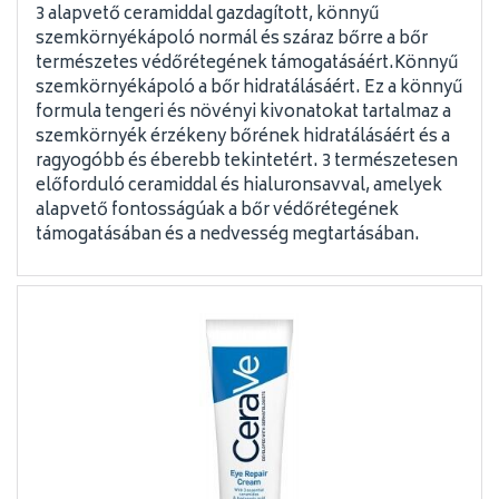
3 alapvető ceramiddal gazdagított, könnyű
szemkörnyékápoló normál és száraz bőrre a bőr
természetes védőrétegének támogatásáért.Könnyű
szemkörnyékápoló a bőr hidratálásáért. Ez a könnyű
formula tengeri és növényi kivonatokat tartalmaz a
szemkörnyék érzékeny bőrének hidratálásáért és a
ragyogóbb és éberebb tekintetért. 3 természetesen
előforduló ceramiddal és hialuronsavval, amelyek
alapvető fontosságúak a bőr védőrétegének
támogatásában és a nedvesség megtartásában.