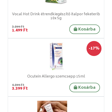
Vocal Hot Drink étrendkiegészítő italpor feketerib
10x 5g
3.099 Ft
Kosárba
1.499 Ft
-17%
Ocutein Allergo szemcsepp 15ml
4.099 Ft
Kosárba
3.399 Ft