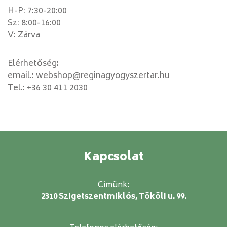
H-P: 7:30-20:00
Sz: 8:00-16:00
V: Zárva
Elérhetőség:
email.:
webshop@reginagyogyszertar.hu
Tel.:
+36 30 411 2030
Kapcsolat
Címünk:
2310 Szigetszentmiklós, Tököli u. 99.