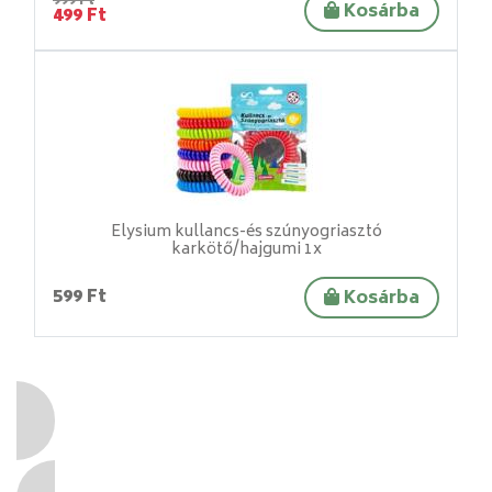
999 Ft
Kosárba
499 Ft
Elysium kullancs-és szúnyogriasztó
karkötő/hajgumi 1x
599 Ft
Kosárba