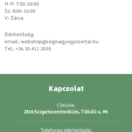
H-P: 7:30-20:00
Sz: 8:00-16:00
V: Zárva
Elérhetőség:
email.:
webshop@reginagyogyszertar.hu
Tel.:
+36 30 411 2030
Kapcsolat
Címünk:
2310 Szigetszentmiklós, Tököli u. 99.
Telefonos elérhetőség: