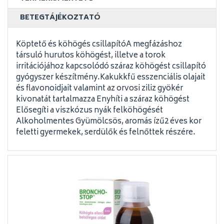
BETEGTÁJÉKOZTATÓ
Köptető és köhögés csillapítóA megfázáshoz
társuló hurutos köhögést, illetve a torok
irritációjához kapcsolódó száraz köhögést csillapító
gyógyszer készítmény.Kakukkfű esszenciális olajait
és flavonoidjait valamint az orvosi ziliz gyökér
kivonatát tartalmazza Enyhíti a száraz köhögést
Elősegíti a viszkózus nyák felköhögését
Alkoholmentes Gyümölcsös, aromás ízű2 éves kor
feletti gyermekek, serdülők és felnőttek részére.