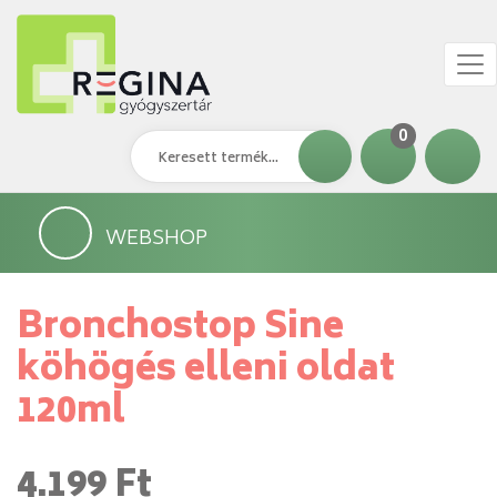
0
WEBSHOP
Bronchostop Sine
köhögés elleni oldat
120ml
4.199 Ft