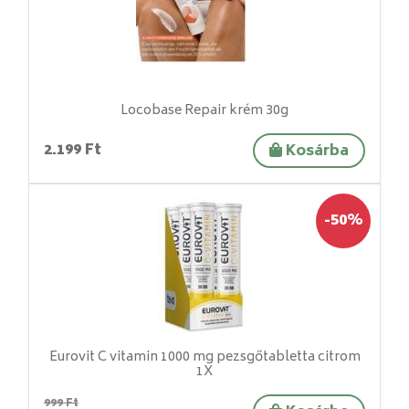
Locobase Repair krém 30g
2.199 Ft
Kosárba
-50%
Eurovit C vitamin 1000 mg pezsgőtabletta citrom
1X
999 Ft