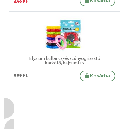
Kosárba
499 Ft
Elysium kullancs-és szúnyogriasztó
karkötő/hajgumi 1x
599 Ft
Kosárba