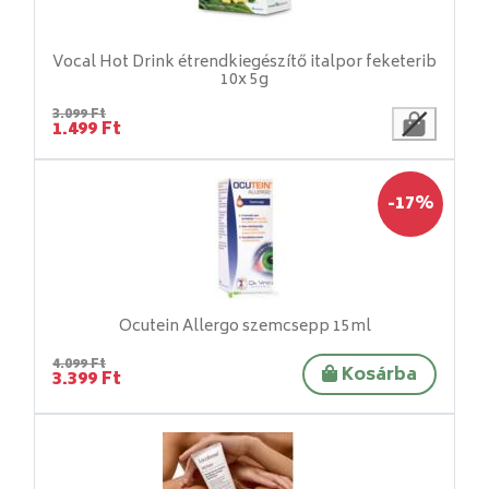
Vocal Hot Drink étrendkiegészítő italpor feketerib
10x 5g
3.099 Ft
1.499 Ft
-17%
Ocutein Allergo szemcsepp 15ml
4.099 Ft
Kosárba
3.399 Ft