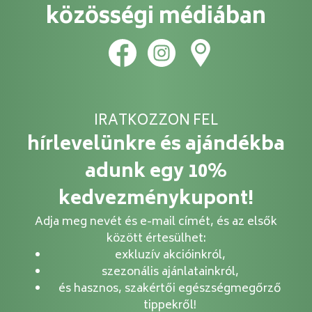
közösségi médiában
IRATKOZZON FEL
hírlevelünkre és ajándékba
adunk egy 10%
kedvezménykupont!
Adja meg nevét és e-mail címét, és az elsők
között értesülhet:
exkluzív akcióinkról,
szezonális ajánlatainkról,
és hasznos, szakértői egészségmegőrző
tippekről!