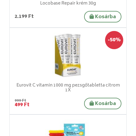
Locobase Repair krém 30g
2.199 Ft
Kosárba
-50%
Eurovit C vitamin 1000 mg pezsgőtabletta citrom
1X
999 Ft
Kosárba
499 Ft