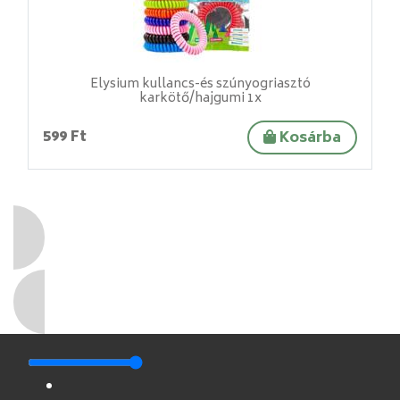
Elysium kullancs-és szúnyogriasztó
karkötő/hajgumi 1x
599 Ft
Kosárba