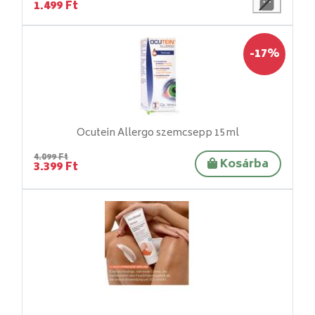
1.499 Ft
-17%
Ocutein Allergo szemcsepp 15ml
4.099 Ft
Kosárba
3.399 Ft