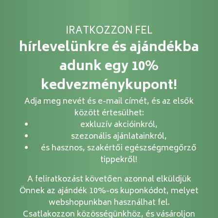
IRATKOZZON FEL
hírlevelünkre és ajándékba
adunk egy 10%
kedvezménykupont!
Adja meg nevét és e-mail címét, és az elsők
között értesülhet:
exkluzív akcióinkról,
szezonális ajánlatainkról,
és hasznos, szakértői egészségmegőrző
tippekről!
A feliratkozást követően azonnal elküldjük
Önnek az ajándék 10%-os kuponkódot, melyet
webshopunkban használhat fel.
Csatlakozzon közösségünkhöz, és vásároljon