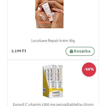
Locobase Repair krém 30g
2.199 Ft
Kosárba
-50%
Eurovit C vitamin 1000 mg pezsgőtabletta citrom