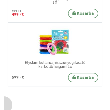
1X
999 Ft
Kosárba
499 Ft
Elysium kullancs-és szúnyogriasztó
karkötő/hajgumi 1x
599 Ft
Kosárba