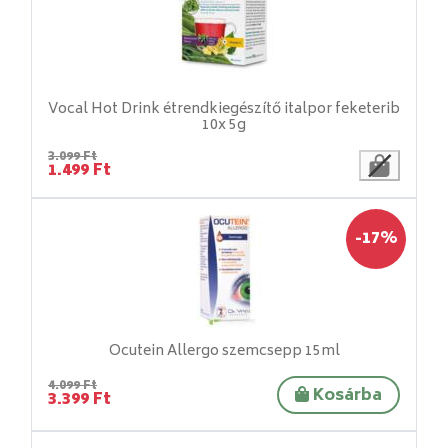
Vocal Hot Drink étrendkiegészítő italpor feketerib
10x 5g
3.099 Ft
1.499 Ft
-17%
Ocutein Allergo szemcsepp 15ml
4.099 Ft
Kosárba
3.399 Ft