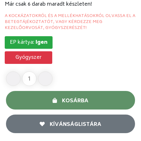
Már csak 6 darab maradt készleten!
A KOCKÁZATOKRÓL ÉS A MELLÉKHATÁSOKRÓL OLVASSA EL A
BETEGTÁJÉKOZTATÓT, VAGY KÉRDEZZE MEG
KEZELŐORVOSÁT, GYÓGYSZERÉSZÉT!
EP kártya:
Igen
Gyógyszer
KOSÁRBA
KÍVÁNSÁGLISTÁRA