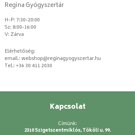
Regina Gyógyszertár
H-P: 7:30-20:00
Sz: 8:00-16:00
V: Zárva
Elérhetőség:
email.:
webshop@reginagyogyszertar.hu
Tel.:
+36 30 411 2030
Kapcsolat
Címünk:
2310 Szigetszentmiklós, Tököli u. 99.